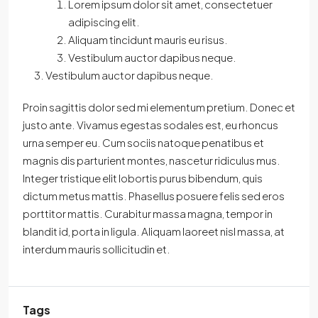
Lorem ipsum dolor sit amet, consectetuer
adipiscing elit.
Aliquam tincidunt mauris eu risus.
Vestibulum auctor dapibus neque.
Vestibulum auctor dapibus neque.
Proin sagittis dolor sed mi elementum pretium. Donec et
justo ante. Vivamus egestas sodales est, eu rhoncus
urna semper eu. Cum sociis natoque penatibus et
magnis dis parturient montes, nascetur ridiculus mus.
Integer tristique elit lobortis purus bibendum, quis
dictum metus mattis. Phasellus posuere felis sed eros
porttitor mattis. Curabitur massa magna, tempor in
blandit id, porta in ligula. Aliquam laoreet nisl massa, at
interdum mauris sollicitudin et.
Tags