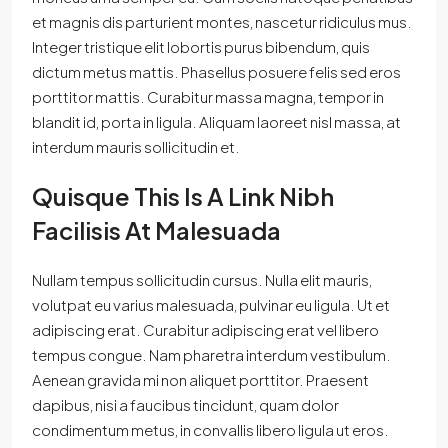
et magnis dis parturient montes, nascetur ridiculus mus.
Integer tristique elit lobortis purus bibendum, quis
dictum metus mattis. Phasellus posuere felis sed eros
porttitor mattis. Curabitur massa magna, tempor in
blandit id, porta in ligula. Aliquam laoreet nisl massa, at
interdum mauris sollicitudin et.
Quisque This Is A Link Nibh
Facilisis At Malesuada
Nullam tempus sollicitudin cursus. Nulla elit mauris,
volutpat eu varius malesuada, pulvinar eu ligula. Ut et
adipiscing erat. Curabitur adipiscing erat vel libero
tempus congue. Nam pharetra interdum vestibulum.
Aenean gravida mi non aliquet porttitor. Praesent
dapibus, nisi a faucibus tincidunt, quam dolor
condimentum metus, in convallis libero ligula ut eros.