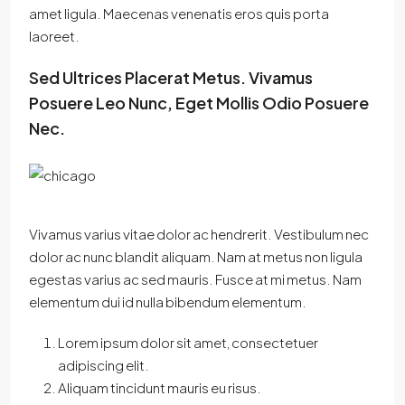
amet ligula. Maecenas venenatis eros quis porta
laoreet.
Sed Ultrices Placerat Metus. Vivamus
Posuere Leo Nunc, Eget Mollis Odio Posuere
Nec.
Vivamus varius vitae dolor ac hendrerit. Vestibulum nec
dolor ac nunc blandit aliquam. Nam at metus non ligula
egestas varius ac sed mauris. Fusce at mi metus. Nam
elementum dui id nulla bibendum elementum.
Lorem ipsum dolor sit amet, consectetuer
adipiscing elit.
Aliquam tincidunt mauris eu risus.