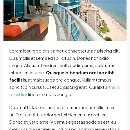
Lorem ipsum dolor sit amet, consectetur adipiscing elit.
Duis mollis et sem sed sollicitudin. Donec non odio
neque. Aliquam hendrerit sollicitudin purus, quis rutrum
mi accumsan nec.
Quisque bibendum orci ac nibh
facilisis
, at malesuada orci congue. Nullam tempus
sollicitudin cursus. Ut et adipiscing erat. Curabitur
this is
a text link
libero tempus congue.
Duis mattis laoreet neque, et ornare neque sollicitudin
at. Proin sagittis dolor sed mi elementum pretium.
Donec et justo ante. Vivamus egestas sodales est, eu
rhoncus urna semper eu. Cum sociis natoque penatibus