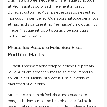
Duis mattis laoreet neque, et ornare neque sollicitudin
at. Proin sagittis dolor sed mi elementum pretium.
Donec et justo ante. Vivamus egestas sodales est, eu
rhoncus urna semper eu. Cum sociis natoque penatibus
et magnis dis parturient montes, nascetur ridiculus mus.
Integer tristique elit lobortis purus bibendum, quis
dictum metus mattis.
Phasellus Posuere Felis Sed Eros
Porttitor Mattis
Curabitur massa magna, tempor in blandit id, porta in
ligula. Aliquam laoreet nisl massa, at interdum mauris
sollicitudin et. Mauris risus lectus, tristique at nisl at,
pharetra tristique enim.
Nullam this is a link nibh facilisis, at malesuada orci
congue. Nullam tempus sollicitudin cursus. Nulla elit
mauris, volutpat eu varius malesuada, pulvinar eu ligula.