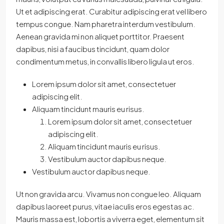
Ut et adipiscing erat. Curabitur adipiscing erat vel libero
tempus congue. Nam pharetra interdum vestibulum.
Aenean gravida mi non aliquet porttitor. Praesent
dapibus, nisi a faucibus tincidunt, quam dolor
condimentum metus, in convallis libero ligula ut eros.
Lorem ipsum dolor sit amet, consectetuer
adipiscing elit.
Aliquam tincidunt mauris eu risus.
Lorem ipsum dolor sit amet, consectetuer
adipiscing elit.
Aliquam tincidunt mauris eu risus.
Vestibulum auctor dapibus neque.
Vestibulum auctor dapibus neque.
Ut non gravida arcu. Vivamus non congue leo. Aliquam
dapibus laoreet purus, vitae iaculis eros egestas ac.
Mauris massa est, lobortis a viverra eget, elementum sit