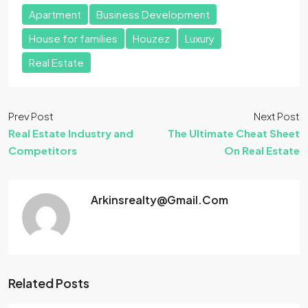
Apartment
Business Development
House for families
Houzez
Luxury
Real Estate
Prev Post
Next Post
Real Estate Industry and
The Ultimate Cheat Sheet
Competitors
On Real Estate
Arkinsrealty@gmail.com
Related Posts