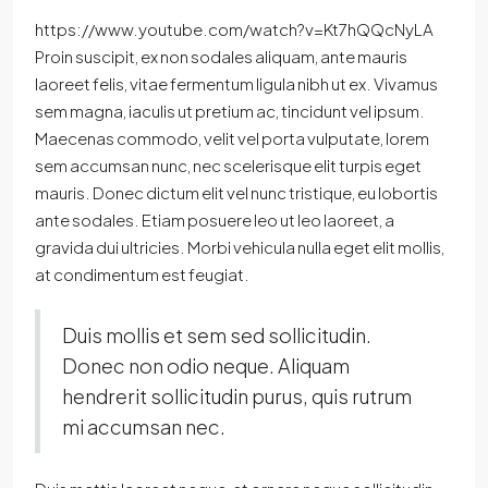
https://www.youtube.com/watch?v=Kt7hQQcNyLA
Proin suscipit, ex non sodales aliquam, ante mauris
laoreet felis, vitae fermentum ligula nibh ut ex. Vivamus
sem magna, iaculis ut pretium ac, tincidunt vel ipsum.
Maecenas commodo, velit vel porta vulputate, lorem
sem accumsan nunc, nec scelerisque elit turpis eget
mauris. Donec dictum elit vel nunc tristique, eu lobortis
ante sodales. Etiam posuere leo ut leo laoreet, a
gravida dui ultricies. Morbi vehicula nulla eget elit mollis,
at condimentum est feugiat.
Duis mollis et sem sed sollicitudin.
Donec non odio neque. Aliquam
hendrerit sollicitudin purus, quis rutrum
mi accumsan nec.