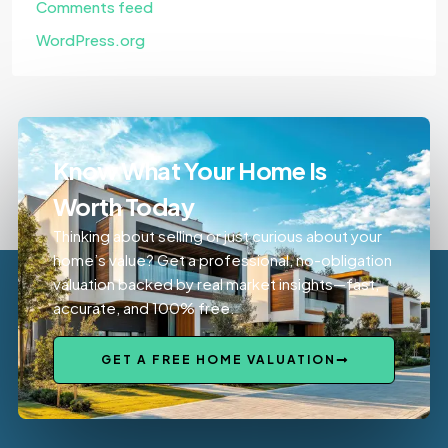
Comments feed
WordPress.org
Know What Your Home Is
Worth Today
Thinking about selling or just curious about your
home’s value? Get a professional, no-obligation
valuation backed by real market insights—fast,
accurate, and 100% free.
GET A FREE HOME VALUATION