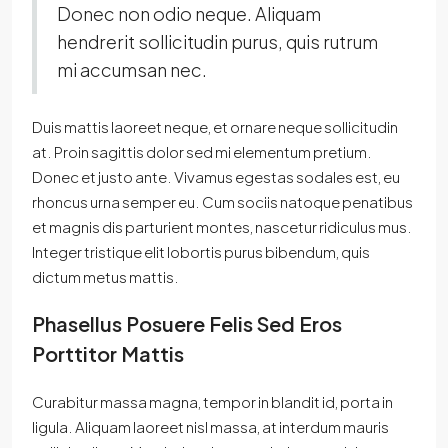
Donec non odio neque. Aliquam
hendrerit sollicitudin purus, quis rutrum
mi accumsan nec.
Duis mattis laoreet neque, et ornare neque sollicitudin
at. Proin sagittis dolor sed mi elementum pretium.
Donec et justo ante. Vivamus egestas sodales est, eu
rhoncus urna semper eu. Cum sociis natoque penatibus
et magnis dis parturient montes, nascetur ridiculus mus.
Integer tristique elit lobortis purus bibendum, quis
dictum metus mattis.
Phasellus Posuere Felis Sed Eros
Porttitor Mattis
Curabitur massa magna, tempor in blandit id, porta in
ligula. Aliquam laoreet nisl massa, at interdum mauris