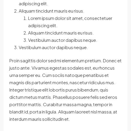
adipiscing elit.
Aliquam tincidunt mauris eu risus.
Lorem ipsum dolor sit amet, consectetuer
adipiscing elit.
Aliquam tincidunt mauris eu risus.
Vestibulum auctor dapibus neque.
Vestibulum auctor dapibus neque.
Proin sagittis dolor sed mi elementum pretium. Donec et
justo ante. Vivamus egestas sodales est, eu rhoncus
urna semper eu. Cum sociis natoque penatibus et
magnis dis parturient montes, nascetur ridiculus mus.
Integer tristique elit lobortis purus bibendum, quis
dictum metus mattis. Phasellus posuere felis sed eros
porttitor mattis. Curabitur massa magna, tempor in
blandit id, porta in ligula. Aliquam laoreet nisl massa, at
interdum mauris sollicitudin et.