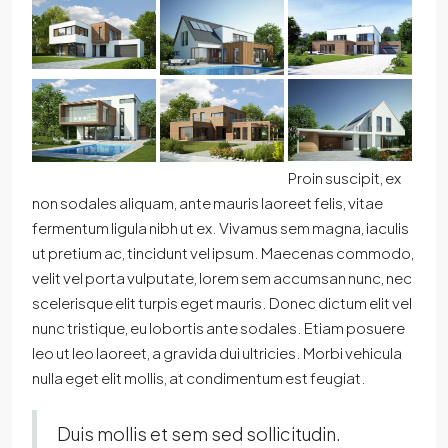
Proin suscipit, ex
non sodales aliquam, ante mauris laoreet felis, vitae
fermentum ligula nibh ut ex. Vivamus sem magna, iaculis
ut pretium ac, tincidunt vel ipsum. Maecenas commodo,
velit vel porta vulputate, lorem sem accumsan nunc, nec
scelerisque elit turpis eget mauris. Donec dictum elit vel
nunc tristique, eu lobortis ante sodales. Etiam posuere
leo ut leo laoreet, a gravida dui ultricies. Morbi vehicula
nulla eget elit mollis, at condimentum est feugiat.
Duis mollis et sem sed sollicitudin.