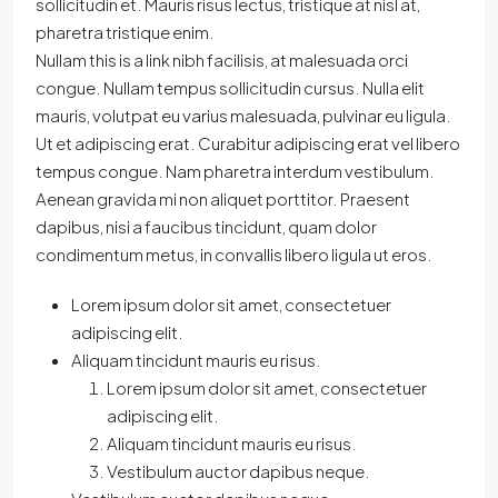
sollicitudin et. Mauris risus lectus, tristique at nisl at,
pharetra tristique enim.
Nullam this is a link nibh facilisis, at malesuada orci
congue. Nullam tempus sollicitudin cursus. Nulla elit
mauris, volutpat eu varius malesuada, pulvinar eu ligula.
Ut et adipiscing erat. Curabitur adipiscing erat vel libero
tempus congue. Nam pharetra interdum vestibulum.
Aenean gravida mi non aliquet porttitor. Praesent
dapibus, nisi a faucibus tincidunt, quam dolor
condimentum metus, in convallis libero ligula ut eros.
Lorem ipsum dolor sit amet, consectetuer
adipiscing elit.
Aliquam tincidunt mauris eu risus.
Lorem ipsum dolor sit amet, consectetuer
adipiscing elit.
Aliquam tincidunt mauris eu risus.
Vestibulum auctor dapibus neque.