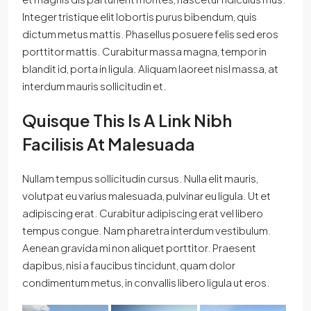
Integer tristique elit lobortis purus bibendum, quis
dictum metus mattis. Phasellus posuere felis sed eros
porttitor mattis. Curabitur massa magna, tempor in
blandit id, porta in ligula. Aliquam laoreet nisl massa, at
interdum mauris sollicitudin et.
Quisque This Is A Link Nibh
Facilisis At Malesuada
Nullam tempus sollicitudin cursus. Nulla elit mauris,
volutpat eu varius malesuada, pulvinar eu ligula. Ut et
adipiscing erat. Curabitur adipiscing erat vel libero
tempus congue. Nam pharetra interdum vestibulum.
Aenean gravida mi non aliquet porttitor. Praesent
dapibus, nisi a faucibus tincidunt, quam dolor
condimentum metus, in convallis libero ligula ut eros.