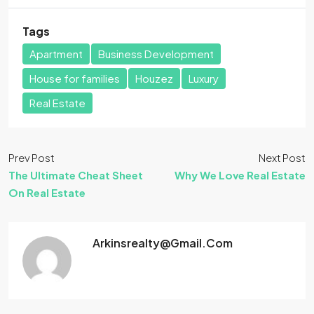
Tags
Apartment
Business Development
House for families
Houzez
Luxury
Real Estate
Prev Post
Next Post
The Ultimate Cheat Sheet
Why We Love Real Estate
On Real Estate
Arkinsrealty@gmail.com