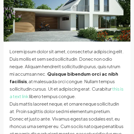
Lorem ipsum dolor sit amet, consectetur adipiscing elit.
Duis mollis et sem sed sollicitudin. Donec non odio
neque. Aliquam hendrerit sollicitudin purus, quis rutrum
mi accumsan nec.
Quisque bibendum orci ac nibh
facilisis
, at malesuada orci congue. Nullam tempus
sollicitudin cursus. Ut et adipiscing erat. Curabitur
this is
a text link
libero tempus congue.
Duis mattis laoreet neque, et ornare neque sollicitudin
at. Proin sagittis dolor sed mi elementum pretium.
Donec et justo ante. Vivamus egestas sodales est, eu
rhoncus urna semper eu. Cum sociis natoque penatibus
et magnis dis parturient montes, nascetur ridiculus mus.