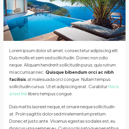
Lorem ipsum dolor sit amet, consectetur adipiscing elit.
Duis mollis et sem sed sollicitudin. Donec non odio
neque. Aliquam hendrerit sollicitudin purus, quis rutrum
mi accumsan nec.
Quisque bibendum orci ac nibh
facilisis
, at malesuada orci congue. Nullam tempus
sollicitudin cursus. Ut et adipiscing erat. Curabitur
this is
a text link
libero tempus congue.
Duis mattis laoreet neque, et ornare neque sollicitudin
at. Proin sagittis dolor sed mi elementum pretium.
Donec et justo ante. Vivamus egestas sodales est, eu
rhoncus urna semper eu. Cum sociis natoque penatibus