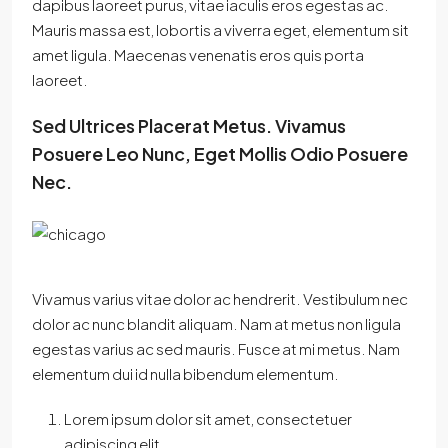
dapibus laoreet purus, vitae iaculis eros egestas ac.
Mauris massa est, lobortis a viverra eget, elementum sit
amet ligula. Maecenas venenatis eros quis porta
laoreet.
Sed Ultrices Placerat Metus. Vivamus
Posuere Leo Nunc, Eget Mollis Odio Posuere
Nec.
Vivamus varius vitae dolor ac hendrerit. Vestibulum nec
dolor ac nunc blandit aliquam. Nam at metus non ligula
egestas varius ac sed mauris. Fusce at mi metus. Nam
elementum dui id nulla bibendum elementum.
Lorem ipsum dolor sit amet, consectetuer
adipiscing elit.