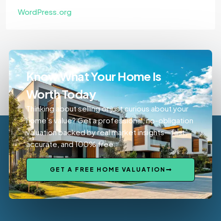
WordPress.org
Know What Your Home Is
Worth Today
Thinking about selling or just curious about your
home’s value? Get a professional, no-obligation
valuation backed by real market insights—fast,
accurate, and 100% free.
GET A FREE HOME VALUATION