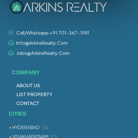
Call/Whatsapp +91 701-367-1981
Info@ArkinsRealty.Com
Jobs@ArkinsRealty.Com
COMPANY
ABOUT US
LIST PROPERTY
CONTACT
CITIES
HYDERABAD
(0)
VISAKHAPATNAM
(0)