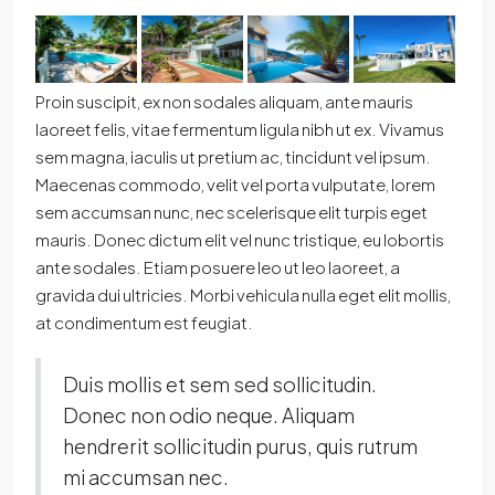
Proin suscipit, ex non sodales aliquam, ante mauris
laoreet felis, vitae fermentum ligula nibh ut ex. Vivamus
sem magna, iaculis ut pretium ac, tincidunt vel ipsum.
Maecenas commodo, velit vel porta vulputate, lorem
sem accumsan nunc, nec scelerisque elit turpis eget
mauris. Donec dictum elit vel nunc tristique, eu lobortis
ante sodales. Etiam posuere leo ut leo laoreet, a
gravida dui ultricies. Morbi vehicula nulla eget elit mollis,
at condimentum est feugiat.
Duis mollis et sem sed sollicitudin.
Donec non odio neque. Aliquam
hendrerit sollicitudin purus, quis rutrum
mi accumsan nec.