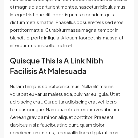
et magnis dis parturient montes, nascetur ridiculus mus.
Integer tristique elit lobortis purus bibendum, quis
dictum metus mattis. Phasellus posuere felis sed eros
porttitor mattis. Curabitur massa magna, tempor in
blandit id, porta in ligula. Aliquam laoreet nisl massa, at
interdum mauris sollicitudin et.
Quisque This Is A Link Nibh
Facilisis At Malesuada
Nullam tempus sollicitudin cursus. Nulla elit mauris,
volutpat eu varius malesuada, pulvinar eu ligula. Ut et
adipiscing erat. Curabitur adipiscing erat vel libero
tempus congue. Nam pharetra interdum vestibulum.
Aenean gravida mi non aliquet porttitor. Praesent
dapibus, nisi a faucibus tincidunt, quam dolor
condimentum metus, in convallis libero ligula ut eros.