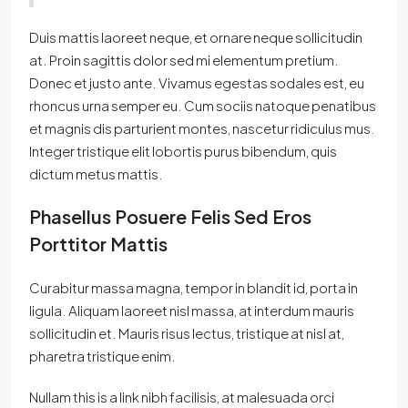
Duis mattis laoreet neque, et ornare neque sollicitudin
at. Proin sagittis dolor sed mi elementum pretium.
Donec et justo ante. Vivamus egestas sodales est, eu
rhoncus urna semper eu. Cum sociis natoque penatibus
et magnis dis parturient montes, nascetur ridiculus mus.
Integer tristique elit lobortis purus bibendum, quis
dictum metus mattis.
Phasellus Posuere Felis Sed Eros
Porttitor Mattis
Curabitur massa magna, tempor in blandit id, porta in
ligula. Aliquam laoreet nisl massa, at interdum mauris
sollicitudin et. Mauris risus lectus, tristique at nisl at,
pharetra tristique enim.
Nullam this is a link nibh facilisis, at malesuada orci