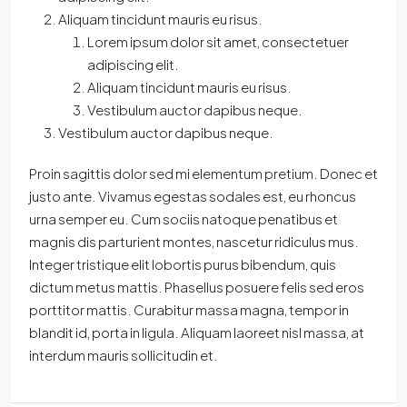
Aliquam tincidunt mauris eu risus.
Lorem ipsum dolor sit amet, consectetuer
adipiscing elit.
Aliquam tincidunt mauris eu risus.
Vestibulum auctor dapibus neque.
Vestibulum auctor dapibus neque.
Proin sagittis dolor sed mi elementum pretium. Donec et
justo ante. Vivamus egestas sodales est, eu rhoncus
urna semper eu. Cum sociis natoque penatibus et
magnis dis parturient montes, nascetur ridiculus mus.
Integer tristique elit lobortis purus bibendum, quis
dictum metus mattis. Phasellus posuere felis sed eros
porttitor mattis. Curabitur massa magna, tempor in
blandit id, porta in ligula. Aliquam laoreet nisl massa, at
interdum mauris sollicitudin et.