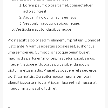
Lorem ipsum dolor sit amet, consectetuer
adipiscing elit.
Aliquam tincidunt mauris eu risus.
Vestibulum auctor dapibus neque.
Vestibulum auctor dapibus neque.
Proin sagittis dolor sed mi elementum pretium. Donec et
justo ante. Vivamus egestas sodales est, eu rhoncus
urna semper eu. Cum sociis natoque penatibus et
magnis dis parturient montes, nascetur ridiculus mus.
Integer tristique elit lobortis purus bibendum, quis
dictum metus mattis. Phasellus posuere felis sed eros
porttitor mattis. Curabitur massa magna, tempor in
blandit id, porta in ligula. Aliquam laoreet nisl massa, at
interdum mauris sollicitudin et.