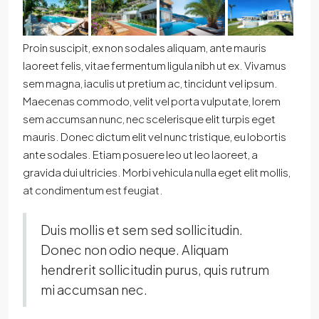
Proin suscipit, ex non sodales aliquam, ante mauris
laoreet felis, vitae fermentum ligula nibh ut ex. Vivamus
sem magna, iaculis ut pretium ac, tincidunt vel ipsum.
Maecenas commodo, velit vel porta vulputate, lorem
sem accumsan nunc, nec scelerisque elit turpis eget
mauris. Donec dictum elit vel nunc tristique, eu lobortis
ante sodales. Etiam posuere leo ut leo laoreet, a
gravida dui ultricies. Morbi vehicula nulla eget elit mollis,
at condimentum est feugiat.
Duis mollis et sem sed sollicitudin.
Donec non odio neque. Aliquam
hendrerit sollicitudin purus, quis rutrum
mi accumsan nec.