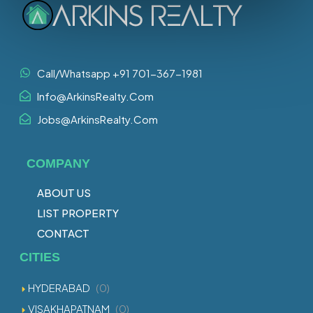
Call/Whatsapp +91 701-367-1981
Info@ArkinsRealty.Com
Jobs@ArkinsRealty.Com
COMPANY
ABOUT US
LIST PROPERTY
CONTACT
CITIES
HYDERABAD
(0)
VISAKHAPATNAM
(0)