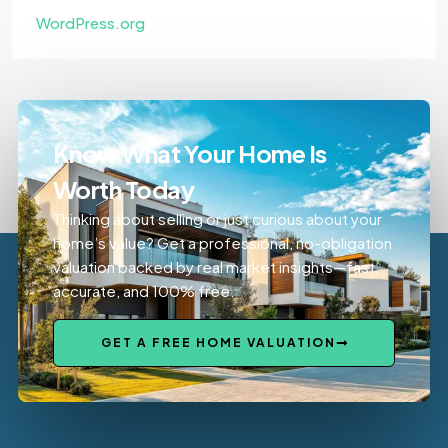
WordPress.org
Know What Your Home Is
Worth Today
Thinking about selling or just curious about your
home’s value? Get a professional, no-obligation
valuation backed by real market insights—fast,
accurate, and 100% free.
GET A FREE HOME VALUATION