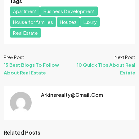
Tags
Apartment
Business Development
House for families
Houzez
Luxury
Real Estate
Prev Post
Next Post
15 Best Blogs To Follow
10 Quick Tips About Real
About Real Estate
Estate
Arkinsrealty@gmail.com
Related Posts