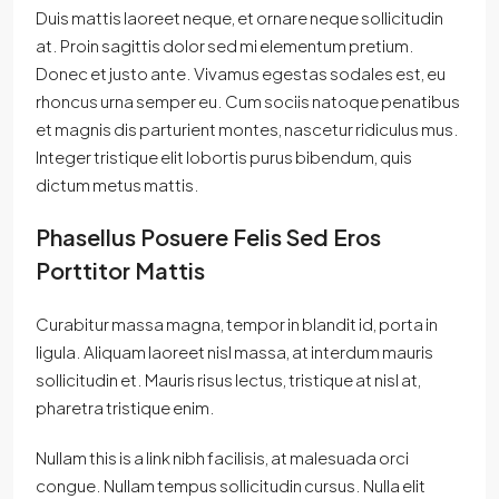
Duis mattis laoreet neque, et ornare neque sollicitudin
at. Proin sagittis dolor sed mi elementum pretium.
Donec et justo ante. Vivamus egestas sodales est, eu
rhoncus urna semper eu. Cum sociis natoque penatibus
et magnis dis parturient montes, nascetur ridiculus mus.
Integer tristique elit lobortis purus bibendum, quis
dictum metus mattis.
Phasellus Posuere Felis Sed Eros
Porttitor Mattis
Curabitur massa magna, tempor in blandit id, porta in
ligula. Aliquam laoreet nisl massa, at interdum mauris
sollicitudin et. Mauris risus lectus, tristique at nisl at,
pharetra tristique enim.
Nullam this is a link nibh facilisis, at malesuada orci
congue. Nullam tempus sollicitudin cursus. Nulla elit