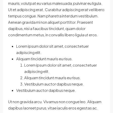
mauris, volutpat eu varius malesuada, pulvinar eu ligula.
Ut et adipiscing erat. Curabitur adipiscing erat vel libero
tempus congue. Nam pharetra interdum vestibulum.
Aenean gravida mi non aliquet porttitor. Praesent
dapibus, nisi a faucibus tincidunt, quam dolor
condimentum metus, in convallis libero ligula ut eros.
Lorem ipsum dolor sit amet, consectetuer
adipiscing elit.
Aliquam tincidunt mauris eu risus.
Lorem ipsum dolor sit amet, consectetuer
adipiscing elit.
Aliquam tincidunt mauris eu risus.
Vestibulum auctor dapibus neque.
Vestibulum auctor dapibus neque.
Ut non gravida arcu. Vivamus non congue leo. Aliquam
dapibus laoreet purus, vitae iaculis eros egestas ac.