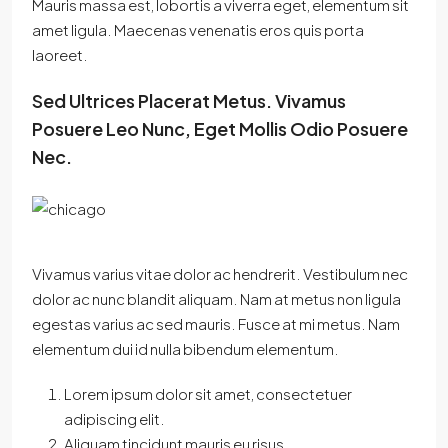
Mauris massa est, lobortis a viverra eget, elementum sit
amet ligula. Maecenas venenatis eros quis porta
laoreet.
Sed Ultrices Placerat Metus. Vivamus
Posuere Leo Nunc, Eget Mollis Odio Posuere
Nec.
Vivamus varius vitae dolor ac hendrerit. Vestibulum nec
dolor ac nunc blandit aliquam. Nam at metus non ligula
egestas varius ac sed mauris. Fusce at mi metus. Nam
elementum dui id nulla bibendum elementum.
Lorem ipsum dolor sit amet, consectetuer
adipiscing elit.
Aliquam tincidunt mauris eu risus.