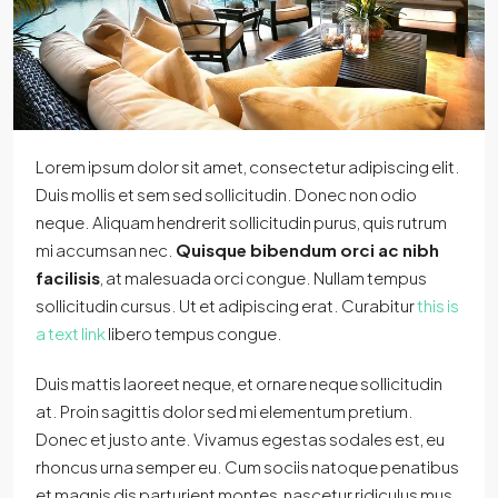
Lorem ipsum dolor sit amet, consectetur adipiscing elit.
Duis mollis et sem sed sollicitudin. Donec non odio
neque. Aliquam hendrerit sollicitudin purus, quis rutrum
mi accumsan nec.
Quisque bibendum orci ac nibh
facilisis
, at malesuada orci congue. Nullam tempus
sollicitudin cursus. Ut et adipiscing erat. Curabitur
this is
a text link
libero tempus congue.
Duis mattis laoreet neque, et ornare neque sollicitudin
at. Proin sagittis dolor sed mi elementum pretium.
Donec et justo ante. Vivamus egestas sodales est, eu
rhoncus urna semper eu. Cum sociis natoque penatibus
et magnis dis parturient montes, nascetur ridiculus mus.