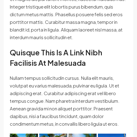
Integer tristique elit lobortis purus bibendum, quis
dictum metus mattis. Phasellus posuere felis sed eros
porttitor mattis. Curabitur massa magna, tempor in
blandit id, porta in ligula. Aliquam laoreet nisl massa, at
interdum mauris sollicitudin et.
Quisque This Is A Link Nibh
Facilisis At Malesuada
Nullam tempus sollicitudin cursus. Nulla elit mauris,
volutpat eu varius malesuada, pulvinar eu ligula. Ut et
adipiscing erat. Curabitur adipiscing erat vel libero
tempus congue. Nam pharetra interdum vestibulum.
Aenean gravida mi non aliquet porttitor. Praesent
dapibus, nisi a faucibus tincidunt, quam dolor
condimentum metus, in convallis libero ligula ut eros.