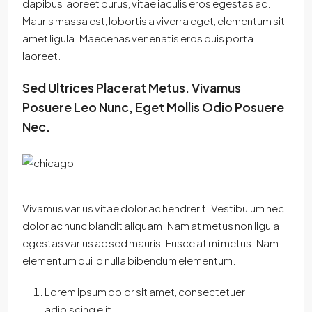
dapibus laoreet purus, vitae iaculis eros egestas ac.
Mauris massa est, lobortis a viverra eget, elementum sit
amet ligula. Maecenas venenatis eros quis porta
laoreet.
Sed Ultrices Placerat Metus. Vivamus
Posuere Leo Nunc, Eget Mollis Odio Posuere
Nec.
Vivamus varius vitae dolor ac hendrerit. Vestibulum nec
dolor ac nunc blandit aliquam. Nam at metus non ligula
egestas varius ac sed mauris. Fusce at mi metus. Nam
elementum dui id nulla bibendum elementum.
Lorem ipsum dolor sit amet, consectetuer
adipiscing elit.