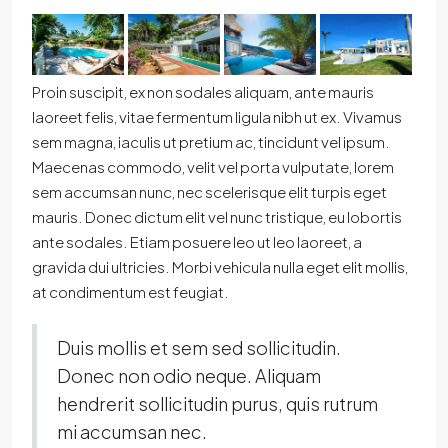
Proin suscipit, ex non sodales aliquam, ante mauris
laoreet felis, vitae fermentum ligula nibh ut ex. Vivamus
sem magna, iaculis ut pretium ac, tincidunt vel ipsum.
Maecenas commodo, velit vel porta vulputate, lorem
sem accumsan nunc, nec scelerisque elit turpis eget
mauris. Donec dictum elit vel nunc tristique, eu lobortis
ante sodales. Etiam posuere leo ut leo laoreet, a
gravida dui ultricies. Morbi vehicula nulla eget elit mollis,
at condimentum est feugiat.
Duis mollis et sem sed sollicitudin.
Donec non odio neque. Aliquam
hendrerit sollicitudin purus, quis rutrum
mi accumsan nec.