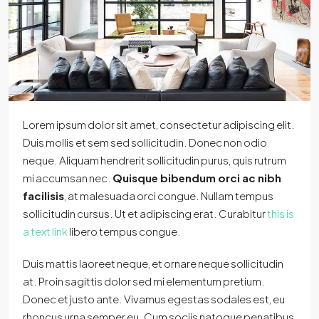
Lorem ipsum dolor sit amet, consectetur adipiscing elit.
Duis mollis et sem sed sollicitudin. Donec non odio
neque. Aliquam hendrerit sollicitudin purus, quis rutrum
mi accumsan nec.
Quisque bibendum orci ac nibh
facilisis
, at malesuada orci congue. Nullam tempus
sollicitudin cursus. Ut et adipiscing erat. Curabitur
this is
a text link
libero tempus congue.
Duis mattis laoreet neque, et ornare neque sollicitudin
at. Proin sagittis dolor sed mi elementum pretium.
Donec et justo ante. Vivamus egestas sodales est, eu
rhoncus urna semper eu. Cum sociis natoque penatibus