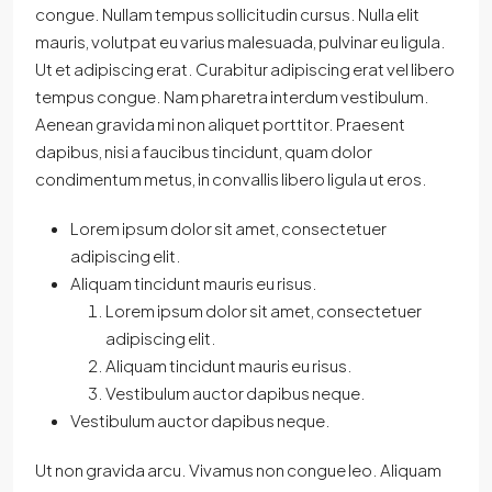
congue. Nullam tempus sollicitudin cursus. Nulla elit
mauris, volutpat eu varius malesuada, pulvinar eu ligula.
Ut et adipiscing erat. Curabitur adipiscing erat vel libero
tempus congue. Nam pharetra interdum vestibulum.
Aenean gravida mi non aliquet porttitor. Praesent
dapibus, nisi a faucibus tincidunt, quam dolor
condimentum metus, in convallis libero ligula ut eros.
Lorem ipsum dolor sit amet, consectetuer
adipiscing elit.
Aliquam tincidunt mauris eu risus.
Lorem ipsum dolor sit amet, consectetuer
adipiscing elit.
Aliquam tincidunt mauris eu risus.
Vestibulum auctor dapibus neque.
Vestibulum auctor dapibus neque.
Ut non gravida arcu. Vivamus non congue leo. Aliquam