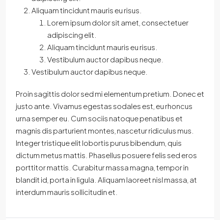
Aliquam tincidunt mauris eu risus.
Lorem ipsum dolor sit amet, consectetuer
adipiscing elit.
Aliquam tincidunt mauris eu risus.
Vestibulum auctor dapibus neque.
Vestibulum auctor dapibus neque.
Proin sagittis dolor sed mi elementum pretium. Donec et
justo ante. Vivamus egestas sodales est, eu rhoncus
urna semper eu. Cum sociis natoque penatibus et
magnis dis parturient montes, nascetur ridiculus mus.
Integer tristique elit lobortis purus bibendum, quis
dictum metus mattis. Phasellus posuere felis sed eros
porttitor mattis. Curabitur massa magna, tempor in
blandit id, porta in ligula. Aliquam laoreet nisl massa, at
interdum mauris sollicitudin et.