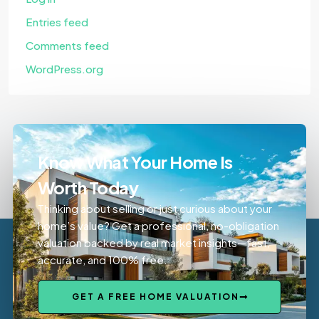
Entries feed
Comments feed
WordPress.org
Know What Your Home Is
Worth Today
Thinking about selling or just curious about your
home’s value? Get a professional, no-obligation
valuation backed by real market insights—fast,
accurate, and 100% free.
GET A FREE HOME VALUATION