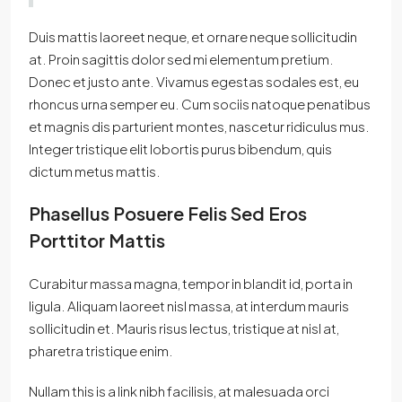
Duis mattis laoreet neque, et ornare neque sollicitudin
at. Proin sagittis dolor sed mi elementum pretium.
Donec et justo ante. Vivamus egestas sodales est, eu
rhoncus urna semper eu. Cum sociis natoque penatibus
et magnis dis parturient montes, nascetur ridiculus mus.
Integer tristique elit lobortis purus bibendum, quis
dictum metus mattis.
Phasellus Posuere Felis Sed Eros
Porttitor Mattis
Curabitur massa magna, tempor in blandit id, porta in
ligula. Aliquam laoreet nisl massa, at interdum mauris
sollicitudin et. Mauris risus lectus, tristique at nisl at,
pharetra tristique enim.
Nullam this is a link nibh facilisis, at malesuada orci