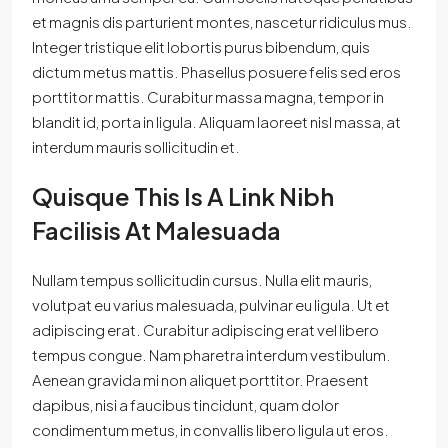
et magnis dis parturient montes, nascetur ridiculus mus.
Integer tristique elit lobortis purus bibendum, quis
dictum metus mattis. Phasellus posuere felis sed eros
porttitor mattis. Curabitur massa magna, tempor in
blandit id, porta in ligula. Aliquam laoreet nisl massa, at
interdum mauris sollicitudin et.
Quisque This Is A Link Nibh
Facilisis At Malesuada
Nullam tempus sollicitudin cursus. Nulla elit mauris,
volutpat eu varius malesuada, pulvinar eu ligula. Ut et
adipiscing erat. Curabitur adipiscing erat vel libero
tempus congue. Nam pharetra interdum vestibulum.
Aenean gravida mi non aliquet porttitor. Praesent
dapibus, nisi a faucibus tincidunt, quam dolor
condimentum metus, in convallis libero ligula ut eros.