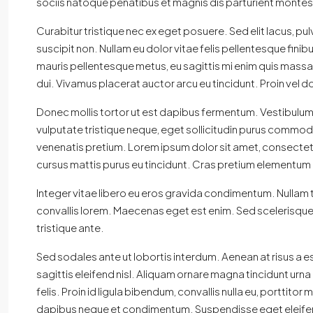
sociis natoque penatibus et magnis dis parturient montes,
Curabitur tristique nec ex eget posuere. Sed elit lacus, pulv
suscipit non. Nullam eu dolor vitae felis pellentesque fin
mauris pellentesque metus, eu sagittis mi enim quis massa.
dui. Vivamus placerat auctor arcu eu tincidunt. Proin vel d
Donec mollis tortor ut est dapibus fermentum. Vestibulum co
vulputate tristique neque, eget sollicitudin purus commod
venenatis pretium. Lorem ipsum dolor sit amet, consectetur
cursus mattis purus eu tincidunt. Cras pretium elementum 
Integer vitae libero eu eros gravida condimentum. Nullam t
convallis lorem. Maecenas eget est enim. Sed scelerisque p
tristique ante.
Sed sodales ante ut lobortis interdum. Aenean at risus a es
sagittis eleifend nisl. Aliquam ornare magna tincidunt urna
felis. Proin id ligula bibendum, convallis nulla eu, porttito
dapibus neque et condimentum. Suspendisse eget eleifend 