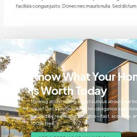
facilisis congue justo. Donec nec mauris nulla. Sed dictum 
Know What Your Ho
Is Worth Today
Thinking about selling or just curious about your 
value? Get a professional, no-obligation valuation
backed by real market insights—fast, accurate, a
100% free.