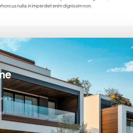
rhoncus nulla, in imperdiet enim dignissim non.
me
home’s
nd