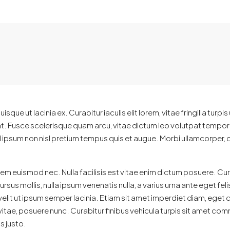
que ut lacinia ex. Curabitur iaculis elit lorem, vitae fringilla turpi
t. Fusce scelerisque quam arcu, vitae dictum leo volutpat tempo
ipsum non nisl pretium tempus quis et augue. Morbi ullamcorper, do
sem euismod nec. Nulla facilisis est vitae enim dictum posuere. Cura
ursus mollis, nulla ipsum venenatis nulla, a varius urna ante eget fel
elit ut ipsum semper lacinia. Etiam sit amet imperdiet diam, eget co
tae, posuere nunc. Curabitur finibus vehicula turpis sit amet comm
is justo.