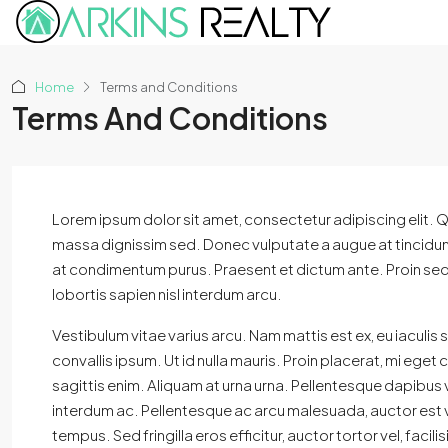
Home
Terms and Conditions
Terms And Conditions
Lorem ipsum dolor sit amet, consectetur adipiscing elit. Quis
massa dignissim sed. Donec vulputate a augue at tincidun
at condimentum purus. Praesent et dictum ante. Proin sed 
lobortis sapien nisl interdum arcu.
Vestibulum vitae varius arcu. Nam mattis est ex, eu iaculis 
convallis ipsum. Ut id nulla mauris. Proin placerat, mi eget c
sagittis enim. Aliquam at urna urna. Pellentesque dapibus v
interdum ac. Pellentesque ac arcu malesuada, auctor est vi
tempus. Sed fringilla eros efficitur, auctor tortor vel, facilis