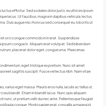
s luctus efficitur. Sed sodales dolor justo, eu ultrices ipsum
ique lacus. Ut faucibus, magna in dapibus vehicula, lectus
na. Duis augue nisi, rhoncus sed consequat eu, lobortis ut
c mi et orci congue commodo in in erat. Suspendisse
rra ipsum congue in. Aliquam erat volutpat. Sed bibendum
is rutrum, placerat dolor eget, congue urna. Maecenas
 condimentum, eget tristique ex pretium. Nunc sit amet
oreet sagittis suscipit. Fusce vel lectus nibh. Nam vitae
varius eget massa. Mauris eros nulla, iaculis ac tellus ut,
i eu blandit. Etiam in blandit lacus. Nunc quis aliquam
pit nunc, ut pretium velit dui nec ante. Pellentesque feugiat
 ligula congue. Morbi sapien erat, convallis a magna id,