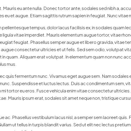
. Mauris eu ante nulla. Donec tortor ante, sodales sed nibh a, acc
 eu et augue. Etiam sagittis rutrum sapien in feugiat. Nunc vitae 
 non pellentesque tempus, dolor lacus facilisis ex, in sodales quam l
e ligula vitae imperdiet. Mauris elementum augue tortor, vitae rho
in feugiat feugiat. Phasellus semper augue et libero gravida, vitae
 augue consectetur ultricies et ut felis. Sed sem odio, volutpat vi
pat in quam. Aliquam erat volutpat. In elementum quam non nunc ac
ulus mus.
Donec quis fermentum nunc. Vivamus eget augue sem. Nam sodales 
n nunc. Suspendisse et luctus lectus. Duis ac condimentum sem, 
i tortor eu eros. Fusce vehicula enim vitae consectetur ultricies. 
. Mauris ipsum erat, sodales sit amet neque non, tristique cursus
 ac. Phasellus vestibulum lacus nisl, a semper sem laoreet quis. F
. Nullam ut tellus in turpis blandit varius. Sed ut elit nec lectus pret