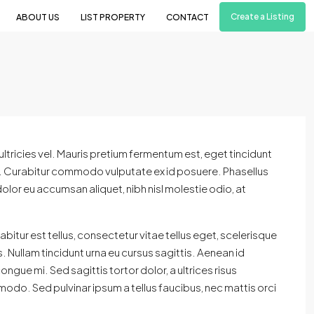
Create a Listing
ABOUT US
LIST PROPERTY
CONTACT
s ultricies vel. Mauris pretium fermentum est, eget tincidunt
r. Curabitur commodo vulputate ex id posuere. Phasellus
lor eu accumsan aliquet, nibh nisl molestie odio, at
bitur est tellus, consectetur vitae tellus eget, scelerisque
is. Nullam tincidunt urna eu cursus sagittis. Aenean id
ngue mi. Sed sagittis tortor dolor, a ultrices risus
odo. Sed pulvinar ipsum a tellus faucibus, nec mattis orci