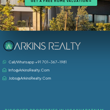
GET A FREE HOME VALUATION
Call/Whatsapp +91 701-367-1981
Info@ArkinsRealty.Com
Jobs@ArkinsRealty.Com