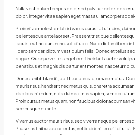
Nulla vestibulum tempus odio, sed pulvinar odio sodales ut
dolor. Integer vitae sapien eget massa ullamcorper sodales
Proin vitae molestie nibh, id varius purus. Ut ultricies, dui
pellentesque ante laoreet. Praesent tristique pellentesqu
iaculis, eu tincidunt nunc sollicitudin. Nunc dictum libero 
libero semper, dictum vestibulum felis. Donec et tellus sed
augue. Quisque vel felis eget orci tincidunt auctor volut
penatibus et magnis dis parturient montes, nascetur ridic
Donec a nibh blandit, porttitor purus id, ornare metus. 
mauris risus, hendrerit nec metus quis, pharetra accumsa
dapibus interdum, nulla dui maximus sapien, semper rutrum m
Proin cursus metus quam, non faucibus dolor accumsan vitae
scelerisque eu ante.
Vivamus auctor mauris risus, sed viverra neque pellentesque
Phasellus finibus dolor lectus, vel tincidunt leo efficitur at