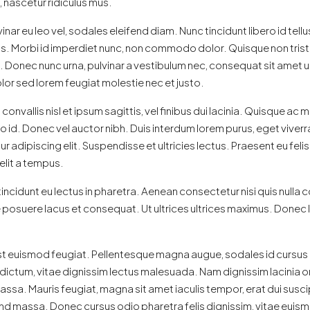
 nascetur ridiculus mus.
inar eu leo vel, sodales eleifend diam. Nunc tincidunt libero id tellu
ibus. Morbi id imperdiet nunc, non commodo dolor. Quisque non trist
 Donec nunc urna, pulvinar a vestibulum nec, consequat sit amet ur
olor sed lorem feugiat molestie nec et justo.
nvallis nisl et ipsum sagittis, vel finibus dui lacinia. Quisque a
o id. Donec vel auctor nibh. Duis interdum lorem purus, eget vive
 adipiscing elit. Suspendisse et ultricies lectus. Praesent eu fel
elit a tempus.
incidunt eu lectus in pharetra. Aenean consectetur nisi quis nulla
osuere lacus et consequat. Ut ultrices ultrices maximus. Donec la
t euismod feugiat. Pellentesque magna augue, sodales id cursus eu, 
 dictum, vitae dignissim lectus malesuada. Nam dignissim lacinia orc
r massa. Mauris feugiat, magna sit amet iaculis tempor, erat dui susci
massa. Donec cursus odio pharetra felis dignissim, vitae euismod