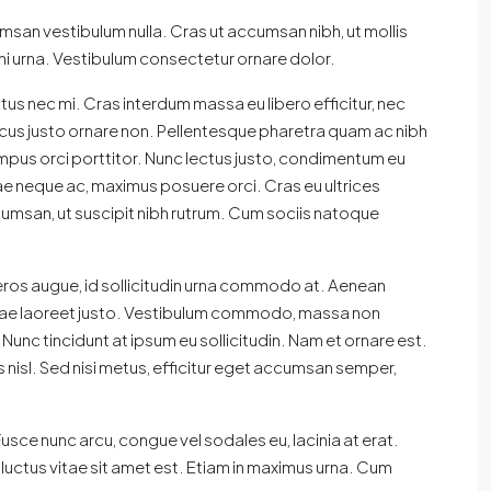
umsan vestibulum nulla. Cras ut accumsan nibh, ut mollis
mi urna. Vestibulum consectetur ornare dolor.
ectus nec mi. Cras interdum massa eu libero efficitur, nec
ncus justo ornare non. Pellentesque pharetra quam ac nibh
 tempus orci porttitor. Nunc lectus justo, condimentum eu
tae neque ac, maximus posuere orci. Cras eu ultrices
cumsan, ut suscipit nibh rutrum. Cum sociis natoque
eros augue, id sollicitudin urna commodo at. Aenean
vitae laoreet justo. Vestibulum commodo, massa non
Nunc tincidunt at ipsum eu sollicitudin. Nam et ornare est.
 nisl. Sed nisi metus, efficitur eget accumsan semper,
usce nunc arcu, congue vel sodales eu, lacinia at erat.
ium luctus vitae sit amet est. Etiam in maximus urna. Cum