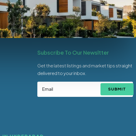
Subscribe To Our Newsltter
Get the latest listings and market tips straight
delivered to your inbox.
SUBMIT