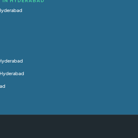
 IN HYDERABAD
 Hyderabad
 Hyderabad
n Hyderabad
bad